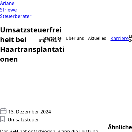
Ariane
Striewe
Steuerberater
Umsatzsteuerfrei
E
heit bei
Karriere
Startseite
Über uns
Aktuelles
Impressum
0
Haartransplantati
onen
13. Dezember 2024
Umsatzsteuer
Ähnliche
Der BFH hat entschieden, wann die Leistung