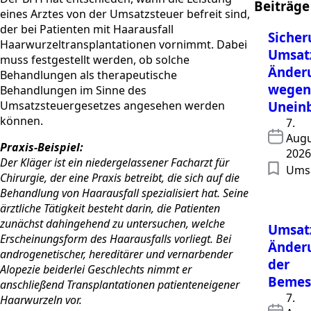
Beiträge
eines Arztes von der Umsatzsteuer befreit sind,
der bei Patienten mit Haarausfall
Sicher
Haarwurzeltransplantationen vornimmt. Dabei
Umsatz
muss festgestellt werden, ob solche
Änder
Behandlungen als therapeutische
wegen
Behandlungen im Sinne des
Umsatzsteuergesetzes angesehen werden
Uneinb
können.
7.
Augu
Praxis-Beispiel:
2026
Der Kläger ist ein niedergelassener Facharzt für
Umsa
Chirurgie, der eine Praxis betreibt, die sich auf die
Behandlung von Haarausfall spezialisiert hat. Seine
ärztliche Tätigkeit besteht darin, die Patienten
zunächst dahingehend zu untersuchen, welche
Umsatz
Erscheinungsform des Haarausfalls vorliegt. Bei
Änder
androgenetischer, hereditärer und vernarbender
der
Alopezie beiderlei Geschlechts nimmt er
Bemes
anschließend Transplantationen patienteneigener
7.
Haarwurzeln vor.