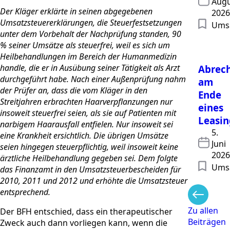
Augu
Der Kläger erklärte in seinen abgegebenen
2026
Umsatzsteuererklärungen, die Steuerfestsetzungen
Umsa
unter dem Vorbehalt der Nachprüfung standen, 90
% seiner Umsätze als steuerfrei, weil es sich um
Heilbehandlungen im Bereich der Humanmedizin
handle, die er in Ausübung seiner Tätigkeit als Arzt
Abrec
durchgeführt habe. Nach einer Außenprüfung nahm
am
der Prüfer an, dass die vom Kläger in den
Ende
Streitjahren erbrachten Haarverpflanzungen nur
eines
insoweit steuerfrei seien, als sie auf Patienten mit
Leasin
narbigem Haarausfall entfielen. Nur insoweit sei
5.
eine Krankheit ersichtlich. Die übrigen Umsätze
Juni
seien hingegen steuerpflichtig, weil insoweit keine
2026
ärztliche Heilbehandlung gegeben sei. Dem folgte
Umsa
das Finanzamt in den Umsatzsteuerbescheiden für
2010, 2011 und 2012 und erhöhte die Umsatzsteuer
entsprechend.
Zu allen
Der BFH entschied, dass ein therapeutischer
Beiträgen
Zweck auch dann vorliegen kann, wenn die