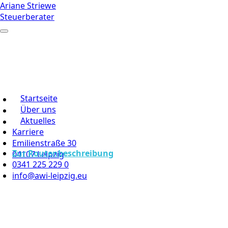
Ariane Striewe
Steuerberater
Startseite
Über uns
Aktuelles
Karriere
Emilienstraße 30
Zur Routenbeschreibung
04107 Leipzig
0341 225 229 0
info@awi-leipzig.eu