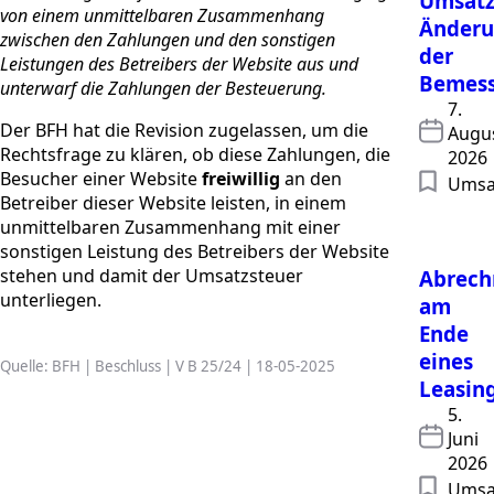
Umsatz
von einem unmittelbaren Zusammenhang
Änder
zwischen den Zahlungen und den sonstigen
der
Leistungen des Betreibers der Website aus und
Bemess
unterwarf die Zahlungen der Besteuerung.
7.
Der BFH hat die Revision zugelassen, um die
Augu
Rechtsfrage zu klären, ob diese Zahlungen, die
2026
Besucher einer Website
freiwillig
an den
Umsa
Betreiber dieser Website leisten, in einem
unmittelbaren Zusammenhang mit einer
sonstigen Leistung des Betreibers der Website
stehen und damit der Umsatzsteuer
Abrec
unterliegen.
am
Ende
eines
Quelle: BFH | Beschluss | V B 25/24 | 18-05-2025
Leasin
5.
Juni
2026
Umsa