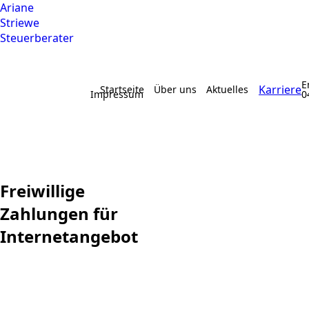
Ariane
Striewe
Steuerberater
E
Karriere
Startseite
Über uns
Aktuelles
Impressum
0
Freiwillige
Zahlungen für
Internetangebot