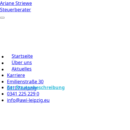
Ariane Striewe
Steuerberater
Startseite
Über uns
Aktuelles
Karriere
Emilienstraße 30
Zur Routenbeschreibung
04107 Leipzig
0341 225 229 0
info@awi-leipzig.eu