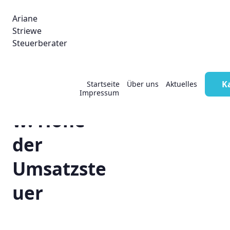
Ariane
Striewe
Steuerberater
K
Startseite
Über uns
Aktuelles
Dinnersho
Impressum
w: Höhe
der
Umsatzste
uer