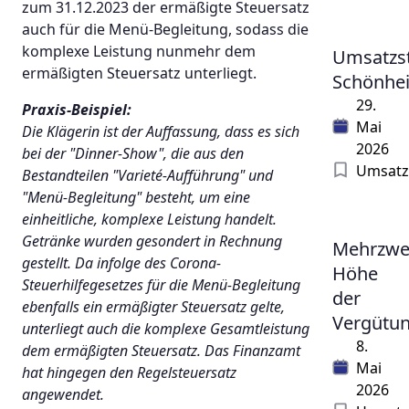
zum 31.12.2023 der ermäßigte Steuersatz
auch für die Menü-Begleitung, sodass die
komplexe Leistung nunmehr dem
Umsatzst
ermäßigten Steuersatz unterliegt.
Schönhei
29.
Praxis-Beispiel:
Mai
Die Klägerin ist der Auffassung, dass es sich
2026
bei der "Dinner-Show", die aus den
Umsatz
Bestandteilen "Varieté-Aufführung" und
"Menü-Begleitung" besteht, um eine
einheitliche, komplexe Leistung handelt.
Getränke wurden gesondert in Rechnung
Mehrzwe
gestellt. Da infolge des Corona-
Höhe
Steuerhilfegesetzes für die Menü-Begleitung
der
ebenfalls ein ermäßigter Steuersatz gelte,
Vergütu
unterliegt auch die komplexe Gesamtleistung
8.
dem ermäßigten Steuersatz. Das Finanzamt
Mai
hat hingegen den Regelsteuersatz
2026
angewendet.