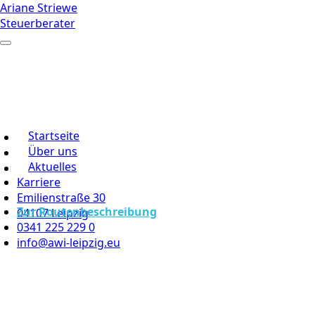
Ariane Striewe
Steuerberater
Startseite
Über uns
Aktuelles
Karriere
Emilienstraße 30
Zur Routenbeschreibung
04107 Leipzig
0341 225 229 0
info@awi-leipzig.eu