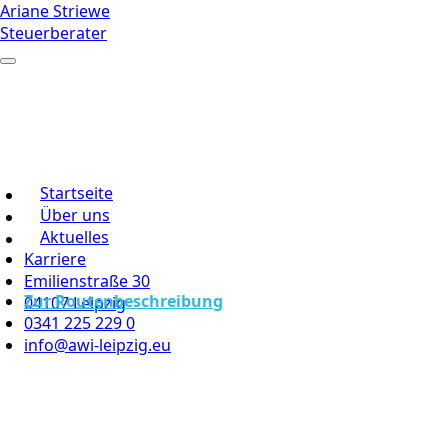
Ariane Striewe
Steuerberater
Startseite
Über uns
Aktuelles
Karriere
Emilienstraße 30
Zur Routenbeschreibung
04107 Leipzig
0341 225 229 0
info@awi-leipzig.eu