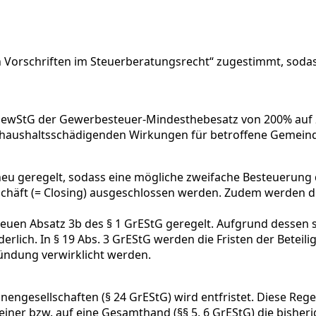
 Vorschriften im Steuerberatungsrecht“ zugestimmt, soda
 GewStG der Gewerbesteuer-Mindesthebesatz von 200% auf 
haushaltsschädigenden Wirkungen für betroffene Gemein
neu geregelt, sodass eine mögliche zweifache Besteuerung
häft (= Closing) ausgeschlossen werden. Zudem werden die 
neuen Absatz 3b des § 1 GrEStG geregelt. Aufgrund desse
lich. In § 19 Abs. 3 GrEStG werden die Fristen der Beteiligt
ündung verwirklicht werden.
engesellschaften (§ 24 GrEStG) wird entfristet. Diese Re
ner bzw. auf eine Gesamthand (§§ 5, 6 GrEStG) die bisher