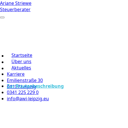
Ariane Striewe
Steuerberater
Startseite
Über uns
Aktuelles
Karriere
Emilienstraße 30
Zur Routenbeschreibung
04107 Leipzig
0341 225 229 0
info@awi-leipzig.eu