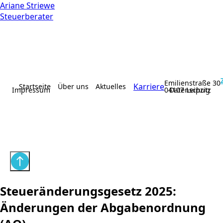
Ariane Striewe
Steuerberater
Emilienstraße 30
Karriere
Startseite
Über uns
Aktuelles
Impressum
04107 Leipzig
Datenschutz
Steueränderungsgesetz 2025:
Änderungen der Abgabenordnung