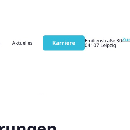
Zu
Emilienstraße 30
Karriere
s
Aktuelles
04107 Leipzig
ertrag:
erungen