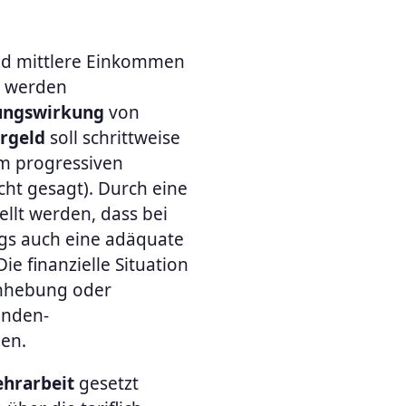
nd mittlere Einkommen
werden
ungswirkung
von
rgeld
soll schrittweise
em progressiven
icht gesagt). Durch eine
ellt werden, dass bei
ags auch eine adäquate
e finanzielle Situation
Anhebung oder
enden-
den.
ehrarbeit
gesetzt