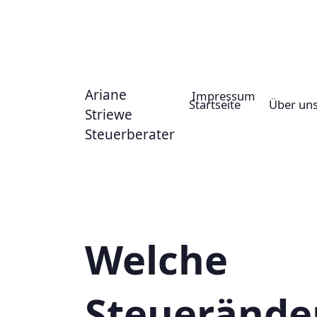
Ariane
Impressum
Startseite
Über un
Striewe
Steuerberater
Koalitionsv
Welche
Steueränd