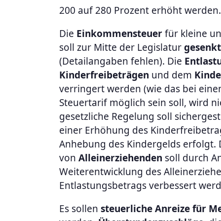
200 auf 280 Prozent erhöht werden.
Die
Einkommensteuer
für kleine u
soll zur Mitte der Legislatur
gesenkt
(Detailangaben fehlen). Die
Entlast
Kinderfreibeträgen
und dem
Kinde
verringert werden (wie das bei ein
Steuertarif möglich sein soll, wird n
gesetzliche Regelung soll sichergest
einer Erhöhung des Kinderfreibetr
Anhebung des Kindergelds erfolgt. Di
von
Alleinerziehenden
soll durch 
Weiterentwicklung des Alleinerzieh
Entlastungsbetrags verbessert wer
Es sollen
steuerliche Anreize für M