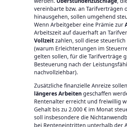
werden.
Überstundenzuschläge
, di
vereinbarte bzw. an Tarifverträgen or
hinausgehen, sollen umgehend steue
Wenn Arbeitgeber eine Prämie zur
Arbeitszeit auf dauerhaft an Tarifve
Vollzeit
zahlen, soll diese steuerlic
(warum Erleichterungen im Steuerr
gelten sollen, für die Tarifverträge g
Besteuerung nach der Leistungsfäh
nachvollziehbar).
Zusätzliche finanzielle Anreize solle
längeres Arbeiten
geschaffen werde
Rentenalter erreicht und freiwillig we
Gehalt bis zu 2.000 € im Monat steue
soll insbesondere die Nichtanwendb
bei Renteneintritten unterhalb der A