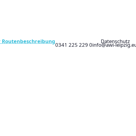
r Routenbeschreibung
Datenschutz
0341 225 229 0
info@awi-leipzig.e