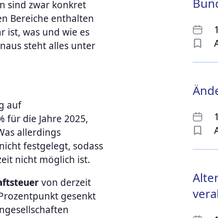
Bun
n sind zwar konkret
en Bereiche enthalten
r ist, was und wie es
aus steht alles unter
Ände
g auf
% für die Jahre 2025,
as allerdings
nicht festgelegt, sodass
t nicht möglich ist.
Alte
ftsteuer
von derzeit
vera
n Prozentpunkt gesenkt
ngesellschaften