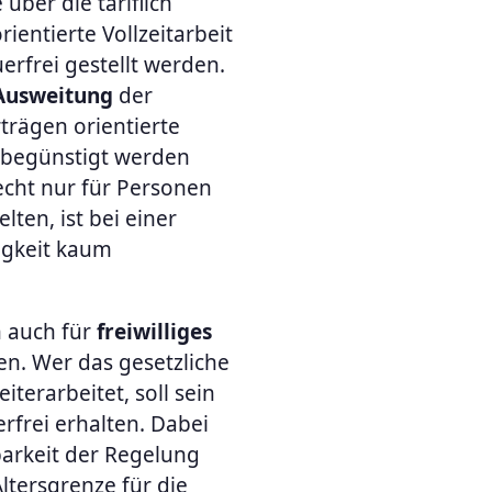
e über die tariflich
ientierte Vollzeitarbeit
rfrei gestellt werden.
Ausweitung
der
rträgen orientierte
h begünstigt werden
echt nur für Personen
elten, ist bei einer
igkeit kaum
n auch für
freiwilliges
n. Wer das gesetzliche
iterarbeitet, soll sein
rfrei erhalten. Dabei
arkeit der Regelung
ltersgrenze für die