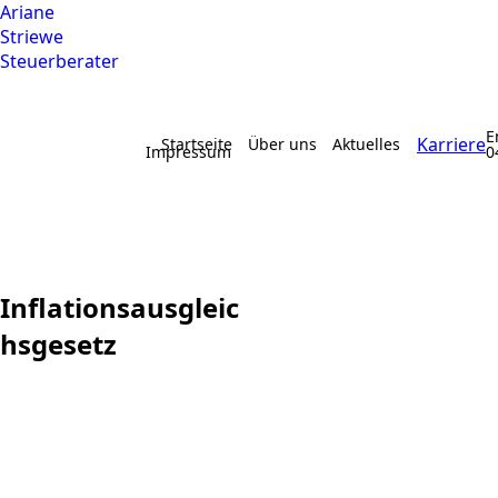
Ariane
Striewe
Steuerberater
E
Karriere
Startseite
Über uns
Aktuelles
Impressum
0
Inflationsausgleic
hsgesetz