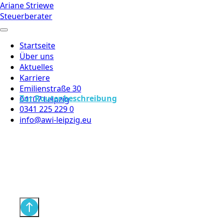
Ariane Striewe
Steuerberater
Startseite
Über uns
Aktuelles
Karriere
Emilienstraße 30
Zur Routenbeschreibung
04107 Leipzig
0341 225 229 0
info@awi-leipzig.eu