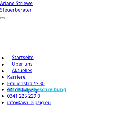
Ariane Striewe
Steuerberater
Startseite
Über uns
Aktuelles
Karriere
Emilienstraße 30
Zur Routenbeschreibung
04107 Leipzig
0341 225 229 0
info@awi-leipzig.eu