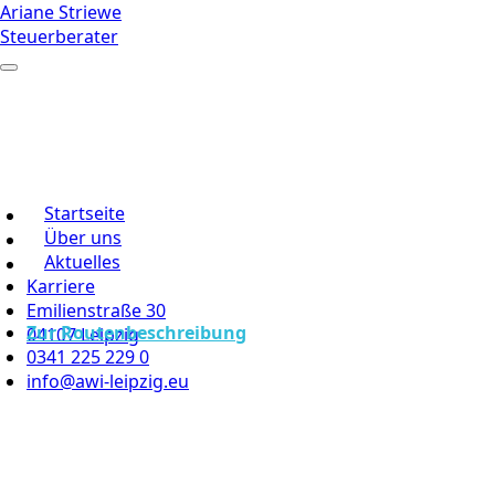
Ariane Striewe
Steuerberater
Startseite
Über uns
Aktuelles
Karriere
Emilienstraße 30
Zur Routenbeschreibung
04107 Leipzig
0341 225 229 0
info@awi-leipzig.eu