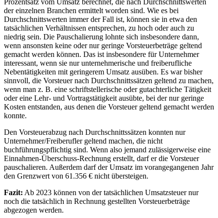
Prozentsatz vom Umsatz berechnet, die nach Durchschnittswerten
der einzelnen Branchen ermittelt worden sind. Wie es bei
Durchschnittswerten immer der Fall ist, können sie in etwa den
tatsächlichen Verhältnissen entsprechen, zu hoch oder auch zu
niedrig sein. Die Pauschalierung lohnte sich insbesondere dann,
wenn ansonsten keine oder nur geringe Vorsteuerbeträge geltend
gemacht werden können. Das ist insbesondere für Unternehmer
interessant, wenn sie nur unternehmerische und freiberufliche
Nebentätigkeiten mit geringerem Umsatz ausüben. Es war bisher
sinnvoll, die Vorsteuer nach Durchschnittssätzen geltend zu machen,
wenn man z. B. eine schriftstellerische oder gutachterliche Tätigkeit
oder eine Lehr- und Vortragstätigkeit ausübte, bei der nur geringe
Kosten entstanden, aus denen die Vorsteuer geltend gemacht werden
konnte.
Den Vorsteuerabzug nach Durchschnittssätzen konnten nur
Unternehmer/Freiberufler geltend machen, die nicht
buchführungspflichtig sind. Wenn also jemand zulässigerweise eine
Einnahmen-Überschuss-Rechnung erstellt, darf er die Vorsteuer
pauschalieren. Außerdem darf der Umsatz im vorangegangenen Jahr
den Grenzwert von 61.356 € nicht übersteigen.
Fazit:
Ab 2023 können von der tatsächlichen Umsatzsteuer nur
noch die tatsächlich in Rechnung gestellten Vorsteuerbeträge
abgezogen werden.