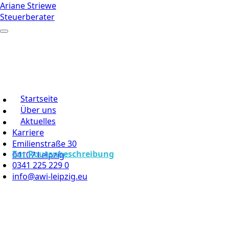
Ariane Striewe
Steuerberater
Startseite
Über uns
Aktuelles
Karriere
Emilienstraße 30
Zur Routenbeschreibung
04107 Leipzig
0341 225 229 0
info@awi-leipzig.eu