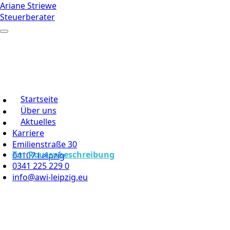
Ariane Striewe
Steuerberater
Startseite
Über uns
Aktuelles
Karriere
Emilienstraße 30
Zur Routenbeschreibung
04107 Leipzig
0341 225 229 0
info@awi-leipzig.eu