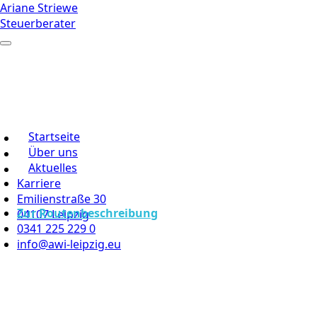
Ariane Striewe
Steuerberater
Startseite
Über uns
Aktuelles
Karriere
Emilienstraße 30
Zur Routenbeschreibung
04107 Leipzig
0341 225 229 0
info@awi-leipzig.eu