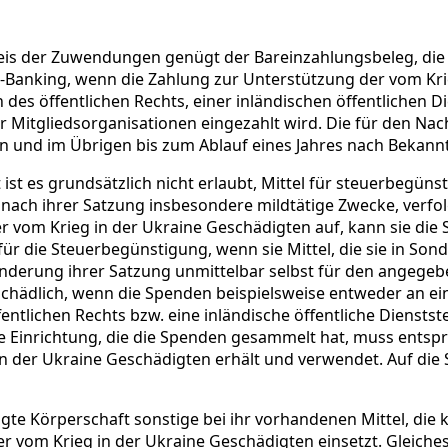
is der Zuwendungen genügt der Bareinzahlungsbeleg, die 
-Banking, wenn die Zahlung zur Unterstützung der vom Kri
n des öffentlichen Rechts, einer inländischen öffentlichen 
er Mitgliedsorganisationen eingezahlt wird. Die für den Na
 und im Übrigen bis zum Ablauf eines Jahres nach Bekann
st es grundsätzlich nicht erlaubt, Mittel für steuerbegüns
e nach ihrer Satzung insbesondere mildtätige Zwecke, verfolg
 vom Krieg in der Ukraine Geschädigten auf, kann sie die 
 für die Steuerbegünstigung, wenn sie Mittel, die sie in So
nderung ihrer Satzung unmittelbar selbst für den angege
unschädlich, wenn die Spenden beispielsweise entweder an e
ffentlichen Rechts bzw. eine inländische öffentliche Diensts
gte Einrichtung, die die Spenden gesammelt hat, muss en
 in der Ukraine Geschädigten erhält und verwendet. Auf di
gte Körperschaft sonstige bei ihr vorhandenen Mittel, die
 vom Krieg in der Ukraine Geschädigten einsetzt. Gleiches