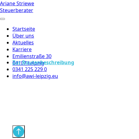
Ariane Striewe
Steuerberater
Startseite
Über uns
Aktuelles
Karriere
Emilienstraße 30
Zur Routenbeschreibung
04107 Leipzig
0341 225 229 0
info@awi-leipzig.eu