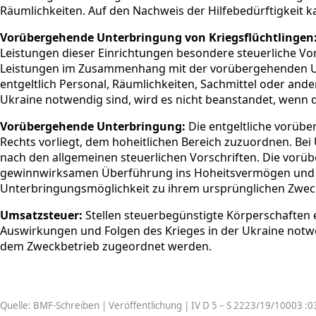
Räumlichkeiten. Auf den Nachweis der Hilfebedürftigkeit k
Vorübergehende Unterbringung von Kriegsflüchtlingen
Leistungen dieser Einrichtungen besondere steuerliche V
Leistungen im Zusammenhang mit der vorübergehenden Unt
entgeltlich Personal, Räumlichkeiten, Sachmittel oder and
Ukraine notwendig sind, wird es nicht beanstandet, wenn 
Vorübergehende Unterbringung:
Die entgeltliche vorübe
Rechts vorliegt, dem hoheitlichen Bereich zuzuordnen. Bei 
nach den allgemeinen steuerlichen Vorschriften. Die vorü
gewinnwirksamen Überführung ins Hoheitsvermögen und somi
Unterbringungsmöglichkeit zu ihrem ursprünglichen Zweck (
Umsatzsteuer:
Stellen steuerbegünstigte Körperschaften e
Auswirkungen und Folgen des Krieges in der Ukraine notwe
dem Zweckbetrieb zugeordnet werden.
Quelle: BMF-Schreiben | Veröffentlichung | IV D 5 – S 2223/19/10003 :