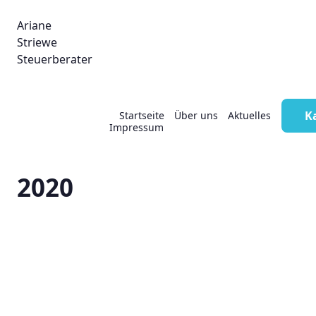
Ariane
Striewe
Steuerberater
Verlängerung der
K
Startseite
Über uns
Aktuelles
Impressum
Steuererklärungsfrist
2020