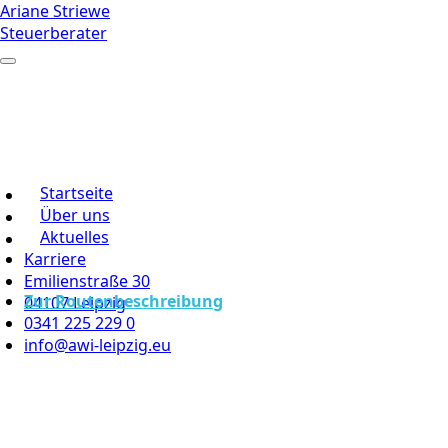
Ariane Striewe
Steuerberater
Startseite
Über uns
Aktuelles
Karriere
Emilienstraße 30
Zur Routenbeschreibung
04107 Leipzig
0341 225 229 0
info@awi-leipzig.eu