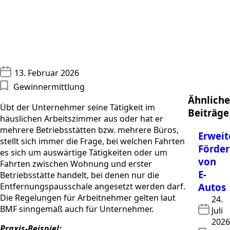
13. Februar 2026
Gewinnermittlung
Ähnliche
Übt der Unternehmer seine Tätigkeit im
Beiträge
häuslichen Arbeitszimmer aus oder hat er
mehrere Betriebsstätten bzw. mehrere Büros,
Erweit
stellt sich immer die Frage, bei welchen Fahrten
Förde
es sich um auswärtige Tätigkeiten oder um
von
Fahrten zwischen Wohnung und erster
E-
Betriebsstätte handelt, bei denen nur die
Entfernungspausschale angesetzt werden darf.
Autos
Die Regelungen für Arbeitnehmer gelten laut
24.
BMF sinngemäß auch für Unternehmer.
Juli
2026
Praxis-Beispiel: