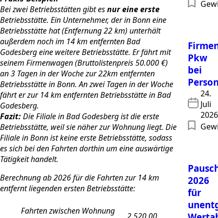
Gewi
Bei zwei Betriebsstätten gibt es
nur eine erste
Betriebsstätte. Ein Unternehmer, der in Bonn eine
Betriebsstätte hat (Entfernung 22 km) unterhält
außerdem noch im 14 km entfernten Bad
Firmen
Godesberg eine weitere Betriebsstätte. Er fährt mit
Pkw
seinem Firmenwagen (Bruttolistenpreis 50.000 €)
bei
an 3 Tagen in der Woche zur 22km entfernten
Person
Betriebsstätte in Bonn. An zwei Tagen in der Woche
24.
fährt er zur 14 km entfernten Betriebsstätte in Bad
Juli
Godesberg.
2026
Fazit:
Die Filiale in Bad Godesberg ist die erste
Gewi
Betriebsstätte, weil sie näher zur Wohnung liegt. Die
Filiale in Bonn ist keine erste Betriebsstätte, sodass
es sich bei den Fahrten dorthin um eine auswärtige
Tätigkeit handelt.
Pausc
Berechnung ab 2026 für die Fahrten zur 14 km
2026
entfernt liegenden ersten Betriebsstätte:
für
unentg
Fahrten zwischen Wohnung
2.520,00
Werta