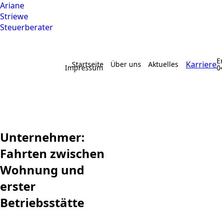
Ariane
Striewe
Steuerberater
E
Karriere
Startseite
Über uns
Aktuelles
Impressum
0
Unternehmer:
Fahrten zwischen
Wohnung und
erster
Betriebsstätte