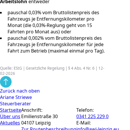
Arbeitslohn
entweder
pauschal 0,03% vom Bruttolistenpreis des
Fahrzeugs je Entfernungskilometer pro
Monat (die 0,03%-Reglung geht von 15
Fahrten pro Monat aus) oder
pauschal 0,002% vom Bruttolistenpreis des
Fahrzeugs je Entfernungskilometer für jede
Fahrt zum Betrieb (maximal einmal pro Tag).
Quelle: EStG | Gesetzliche Regelung | § 4 Abs. 4 Nr. 6 | 12-
02-2026
Zurück nach oben
Ariane Striewe
Steuerberater
Startseite
Anschrift:
Telefon:
Über uns
Emilienstraße 30
0341 225 229 0
Aktuelles
04107 Leipzig
E-Mail:
Zur Routen­beschreibung
info@awi-leipzig.eu