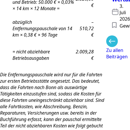
und Betrieb: 50.000 € × 0,03%
€
3.
× 14 km × 12 Monate =
Juli
2026
abzüglich
–
Gewi
Entfernungspauschale von 14
510,72
km × 0,38 € × 96 Tage
€
Zu allen
= nicht abziehbare
2.009,28
Beiträgen
Betriebsausgaben
€
Die Entfernungspauschale wird nur für die Fahrten
zur ersten Betriebsstätte angesetzt. Das bedeutet,
dass die Fahrten nach Bonn als auswärtige
Tätigkeiten einzustufen sind, sodass die Kosten für
diese Fahrten uneingeschränkt abziehbar sind. Sind
alle Fahrtkosten, wie Abschreibung, Benzin,
Reparaturen, Versicherungen usw. bereits in der
Buchführung erfasst, kann der pauschal ermittelte
Teil der nicht abziehbaren Kosten wie folgt gebucht