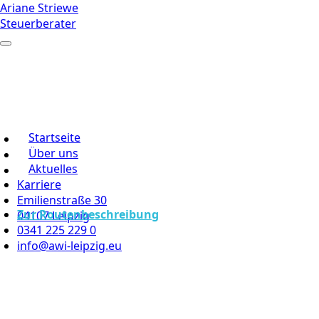
Ariane Striewe
Steuerberater
Startseite
Über uns
Aktuelles
Karriere
Emilienstraße 30
Zur Routenbeschreibung
04107 Leipzig
0341 225 229 0
info@awi-leipzig.eu