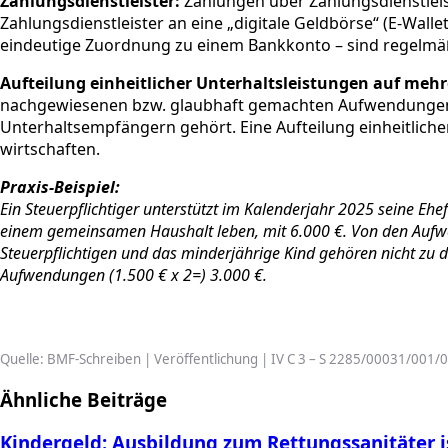
Zahlungsdienstleister:
Zahlungen über Zahlungsdienstleis
Zahlungsdienstleister an eine „digitale Geldbörse“ (E-Wal
eindeutige Zuordnung zu einem Bankkonto – sind regelmäßi
Aufteilung einheitlicher Unterhaltsleistungen auf meh
nachgewiesenen bzw. glaubhaft gemachten Aufwendungen ei
Unterhaltsempfängern gehört. Eine Aufteilung einheitlic
wirtschaften.
Praxis-Beispiel:
Ein Steuerpflichtiger unterstützt im Kalenderjahr 2025 seine Eh
einem gemeinsamen Haushalt leben, mit 6.000 €. Von den Aufwen
Steuerpflichtigen und das minderjährige Kind gehören nicht zu 
Aufwendungen (1.500 € x 2=) 3.000 €.
Quelle: BMF-Schreiben | Veröffentlichung | IV C 3 – S 2285/00031/001/
Ähnliche Beiträge
Kindergeld: Ausbildung zum Rettungssanitäter i