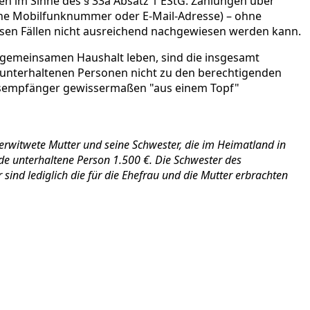
n im Sinne des § 33a Absatz 1 EStG. Zahlungen über
 eine Mobilfunknummer oder E-Mail-Adresse) – ohne
esen Fällen nicht ausreichend nachgewiesen werden kann.
 gemeinsamen Haushalt leben, sind die insgesamt
 unterhaltenen Personen nicht zu den berechtigenden
altsempfänger gewissermaßen "aus einem Topf"
 verwitwete Mutter und seine Schwester, die im Heimatland in
e unterhaltene Person 1.500 €. Die Schwester des
ind lediglich die für die Ehefrau und die Mutter erbrachten