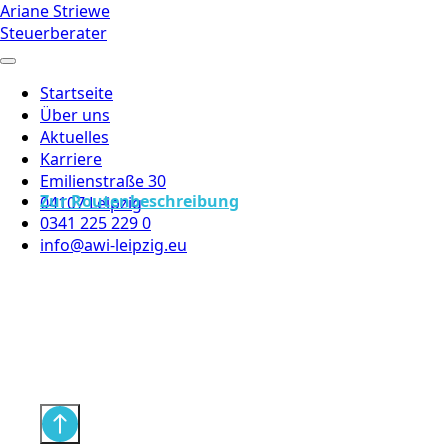
Ariane Striewe
Steuerberater
Startseite
Über uns
Aktuelles
Karriere
Emilienstraße 30
Zur Routenbeschreibung
04107 Leipzig
0341 225 229 0
info@awi-leipzig.eu