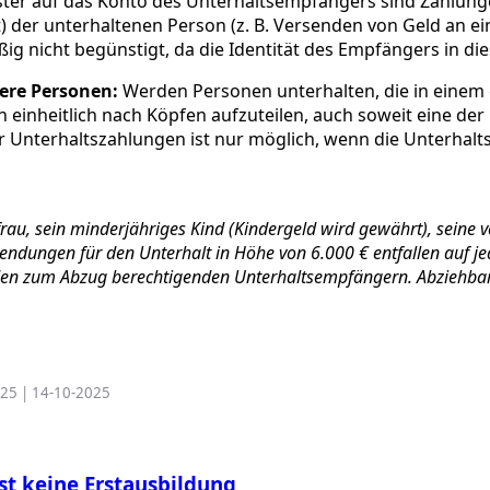
ter auf das Konto des Unterhaltsempfängers sind Zahlunge
let) der unterhaltenen Person (z. B. Versenden von Geld an
g nicht begünstigt, da die Identität des Empfängers in di
rere Personen:
Werden Personen unterhalten, die in einem
nheitlich nach Köpfen aufzuteilen, auch soweit eine der
her Unterhaltszahlungen ist nur möglich, wenn die Unterh
efrau, sein minderjähriges Kind (Kindergeld wird gewährt), seine
dungen für den Unterhalt in Höhe von 6.000 € entfallen auf jed
den zum Abzug berechtigenden Unterhaltsempfängern. Abziehbar s
025 | 14-10-2025
st keine Erstausbildung