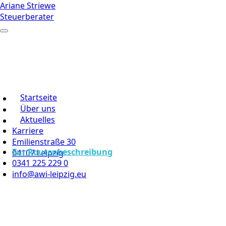
Ariane Striewe
Steuerberater
Startseite
Über uns
Aktuelles
Karriere
Emilienstraße 30
Zur Routenbeschreibung
04107 Leipzig
0341 225 229 0
info@awi-leipzig.eu