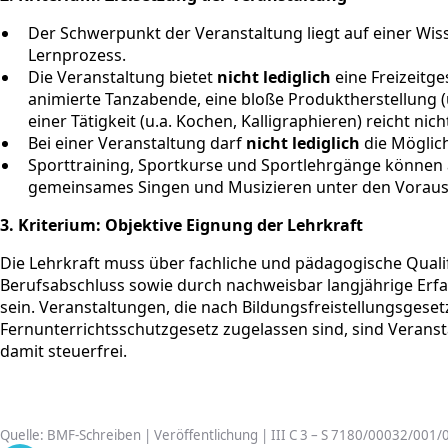
Der Schwerpunkt der Veranstaltung liegt auf einer Wiss
Lernprozess.
Die Veranstaltung bietet
nicht lediglich
eine Freizeitge
animierte Tanzabende, eine bloße Produktherstellung (
einer Tätigkeit (u.a. Kochen, Kalligraphieren) reicht nich
Bei einer Veranstaltung darf
nicht lediglich
die Möglic
Sporttraining, Sportkurse und Sportlehrgänge können ab
gemeinsames Singen und Musizieren unter den Vorausse
3. Kriterium: Objektive Eignung der Lehrkraft
Die Lehrkraft muss über fachliche und pädagogische Quali
Berufsabschluss sowie durch nachweisbar langjährige Er
sein. Veranstaltungen, die nach Bildungsfreistellungsges
Fernunterrichtsschutzgesetz zugelassen sind, sind Veranst
damit steuerfrei.
Quelle: BMF-Schreiben | Veröffentlichung | III C 3 – S 7180/00032/001