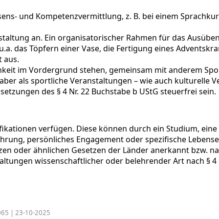
ens- und Kompetenzvermittlung, z. B. bei einem Sprachkurs, 
staltung an. Ein organisatorischer Rahmen für das Ausüben ei
u.a. das Töpfern einer Vase, die Fertigung eines Adventsk
t aus.
hkeit im Vordergrund stehen, gemeinsam mit anderem Sport
er als sportliche Veranstaltungen – wie auch kulturelle Ve
tzungen des § 4 Nr. 22 Buchstabe b UStG steuerfrei sein.
fikationen verfügen. Diese können durch ein Studium, eine
fahrung, persönliches Engagement oder spezifische Leben
etzen oder ähnlichen Gesetzen der Länder anerkannt bzw. 
altungen wissenschaftlicher oder belehrender Art nach § 4
/065 | 23-10-2025