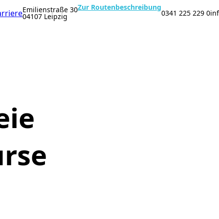
Zur Routenbeschreibung
Emilienstraße 30
rriere
0341 225 229 0
in
04107 Leipzig
eie
urse