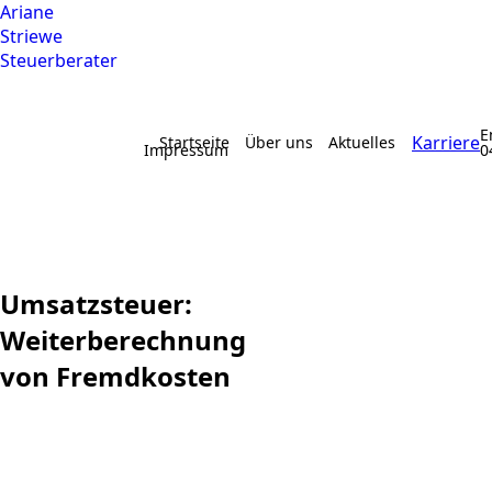
Ariane
Striewe
Steuerberater
E
Karriere
Startseite
Über uns
Aktuelles
Impressum
0
Umsatzsteuer:
Weiterberechnung
von Fremdkosten