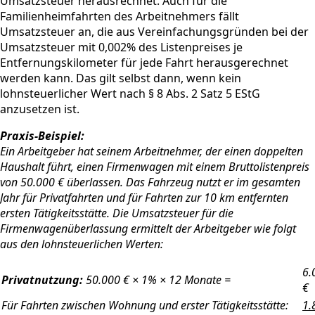
Umsatzsteuer herausrechnet. Auch für die
Familienheimfahrten des Arbeitnehmers fällt
Umsatzsteuer an, die aus Vereinfachungsgründen bei der
Umsatzsteuer mit 0,002% des Listenpreises je
Entfernungskilometer für jede Fahrt herausgerechnet
werden kann. Das gilt selbst dann, wenn kein
lohnsteuerlicher Wert nach § 8 Abs. 2 Satz 5 EStG
anzusetzen ist.
Praxis-Beispiel:
Ein Arbeitgeber hat seinem Arbeitnehmer, der einen doppelten
Haushalt führt, einen Firmenwagen mit einem Bruttolistenpreis
von 50.000 € überlassen. Das Fahrzeug nutzt er im gesamten
Jahr für Privatfahrten und für Fahrten zur 10 km entfernten
ersten Tätigkeitsstätte. Die Umsatzsteuer für die
Firmenwagenüberlassung ermittelt der Arbeitgeber wie folgt
aus den lohnsteuerlichen Werten:
6.
Privatnutzung:
50.000 € × 1% × 12 Monate =
€
Für Fahrten zwischen Wohnung und erster Tätigkeitsstätte:
1.