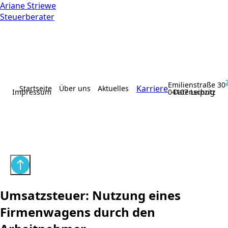
Ariane Striewe
Steuerberater
Emilienstraße 30
Karriere
Startseite
Über uns
Aktuelles
Impressum
04107 Leipzig
Datenschutz
Umsatzsteuer: Nutzung eines
Firmenwagens durch den