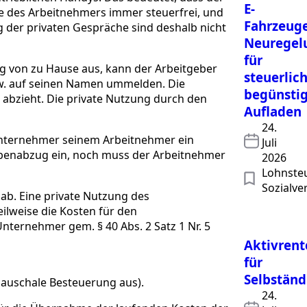
E-
e des Arbeitnehmers immer steuerfrei, und
Fahrzeuge
 der privaten Gespräche sind deshalb nicht
Neuregel
für
ig von zu Hause aus, kann der Arbeitgeber
steuerlic
bzw. auf seinen Namen ummelden. Die
begünstig
 abzieht. Die private Nutzung durch den
Aufladen
24.
Unternehmer seinem Arbeitnehmer ein
Juli
gabenabzug ein, noch muss der Arbeitnehmer
2026
Lohnsteu
Sozialve
ab. Eine private Nutzung des
ilweise die Kosten für den
nternehmer gem. § 40 Abs. 2 Satz 1 Nr. 5
Aktivrent
für
Selbständ
pauschale Besteuerung aus).
24.