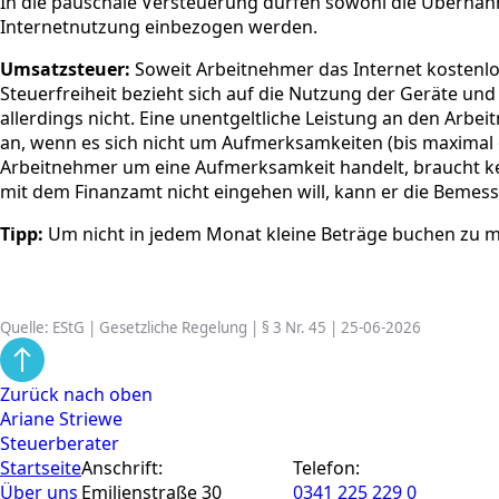
In die pauschale Versteuerung dürfen sowohl die Übernah
Internetnutzung einbezogen werden.
Umsatzsteuer:
Soweit Arbeitnehmer das Internet kostenlos 
Steuerfreiheit bezieht sich auf die Nutzung der Geräte un
allerdings nicht. Eine unentgeltliche Leistung an den Arbeit
an, wenn es sich nicht um Aufmerksamkeiten (bis maximal 
Arbeitnehmer um eine Aufmerksamkeit handelt, braucht k
mit dem Finanzamt nicht eingehen will, kann er die Bemess
Tipp:
Um nicht in jedem Monat kleine Beträge buchen zu 
Quelle: EStG | Gesetzliche Regelung | § 3 Nr. 45 | 25-06-2026
Zurück nach oben
Ariane Striewe
Steuerberater
Startseite
Anschrift:
Telefon:
Über uns
Emilienstraße 30
0341 225 229 0