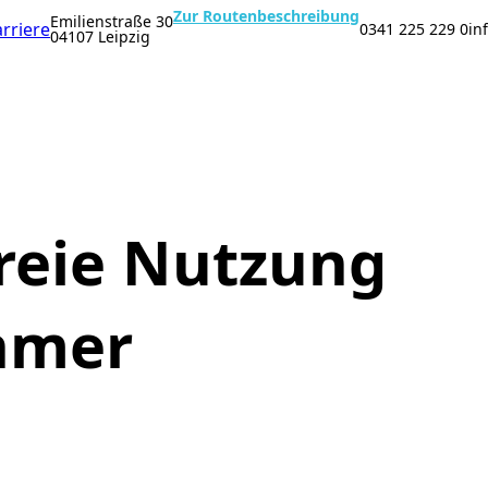
Zur Routenbeschreibung
Emilienstraße 30
rriere
0341 225 229 0
in
04107 Leipzig
freie Nutzung
hmer