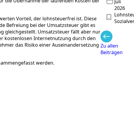
für die Übernahme der laufenden Kosten der
Juli
2026
Lohnsteu
rten Vorteil, der lohnsteuerfrei ist. Diese
Sozialve
de Befreiung bei der Umsatzsteuer gibt es
g gleichgestellt. Umsatzsteuer fällt aber nur
der kostenlosen Internetnutzung durch den
ehmer das Risiko einer Auseinandersetzung
Zu allen
Beiträgen
zusammengefasst werden.