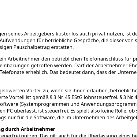
 seines Arbeitgebers kostenlos auch privat nutzen, ist der
 Aufwendungen für betriebliche Gespräche, die dieser von 
ssigen Pauschalbetrag erstatten.
in Arbeitnehmer den betrieblichen Telefonanschluss für pr
ereinbarungen getroffen werden. Darf der Arbeitnehmer-Eheg
te Telefonate erheblich. Das bedeutet dann, dass der Untern
eldwerten Vorteil zu, wenn sie ihnen erlauben, betrieblic
Vorteil ist gemäß § 3 Nr. 45 EStG lohnsteuerfrei. § 3 Nr. 45
n Software (Systemprogrammen und Anwendungsprogrammen)
 PC überlässt, ist steuerfrei. Es spielt also keine Rolle, 
ings nur für die Software, die im Unternehmen des Arbeitge
ung durch Arbeitnehmer
euerfrei nutzen. Das gilt auch für die Überlassung eines b