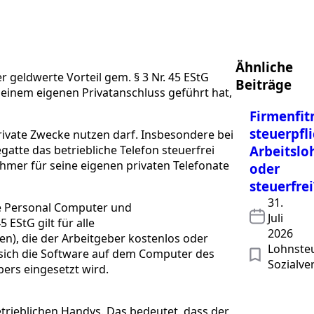
Ähnliche
 geldwerte Vorteil gem. § 3 Nr. 45 EStG
Beiträge
seinem eigenen Privatanschluss geführt hat,
Firmenfit
steuerpfl
ivate Zwecke nutzen darf. Insbesondere bei
atte das betriebliche Telefon steuerfrei
Arbeitslo
ehmer für seine eigenen privaten Telefonate
oder
steuerfrei
31.
he Personal Computer und
Juli
 EStG gilt für alle
2026
, die der Arbeitgeber kostenlos oder
Lohnsteu
ob sich die Software auf dem Computer des
Sozialve
bers eingesetzt wird.
etrieblichen Handys. Das bedeutet, dass der