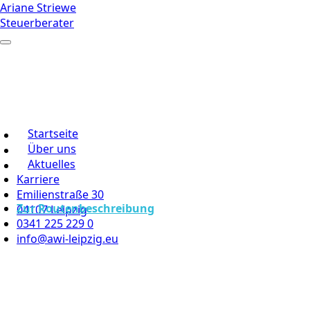
Ariane Striewe
Steuerberater
Startseite
Über uns
Aktuelles
Karriere
Emilienstraße 30
Zur Routenbeschreibung
04107 Leipzig
0341 225 229 0
info@awi-leipzig.eu