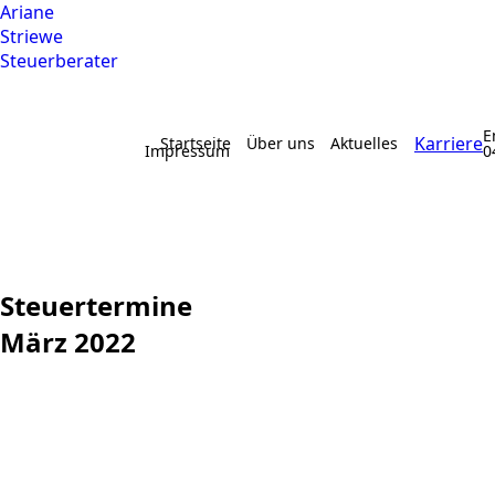
Ariane
Striewe
Steuerberater
E
Karriere
Startseite
Über uns
Aktuelles
Impressum
0
Steuertermine
März 2022