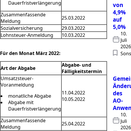
Dauerfristverlängerung
von
4,9%
Zusammenfassende
25.03.2022
auf
Meldung
5,0%
Sozialversicherung
29.03.2022
10.
Lohnsteuer-Anmeldung
10.03.2022
Juli
2026
Für den Monat März 2022:
Sons
Abgabe- und
Art der Abgabe
Fälligkeitstermin
Gemein
Umsatzsteuer-
Voranmeldung
Änder
11.04.2022
des
monatliche Abgabe
10.05.2022
AO-
Abgabe mit
Anwen
Dauerfristverlängerung
10.
Zusammenfassende
Juli
25.04.2022
Meldung
2026