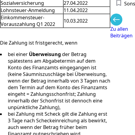
Sozialversicherung
27.04.2022
Sons
Lohnsteuer-Anmeldung
11.04.2022
Einkommensteuer-
10.03.2022
Vorauszahlung Q1 2022
Zu allen
Beiträgen
Die Zahlung ist fristgerecht, wenn
bei einer
Überweisung
der Betrag
spätestens am Abgabetermin auf dem
Konto des Finanzamts eingegangen ist
(keine Säumniszuschläge bei Überweisung,
wenn der Betrag innerhalb von 3 Tagen nach
dem Termin auf dem Konto des Finanzamts
eingeht = Zahlungsschonfrist; Zahlung
innerhalb der Schonfrist ist dennoch eine
unpünktliche Zahlung),
bei Zahlung mit Scheck gilt die Zahlung erst
3 Tage nach Scheckeinreichung als bewirkt,
auch wenn der Betrag früher beim
Finanzamt gutgeschrieben wird,