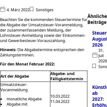
4. März 2022
Sonstiges
Ähnliche
Beachten Sie die kommenden Steuertermine für
Beiträge
die Abgabe der Umsatzsteuer-Voranmeldung,
der zusammenfassenden Meldung, der
Steuer
Lohnsteuer-Anmeldung sowie der Einkommen-
Augus
und Gewerbesteuer-Vorauszahlung.
2026
Hinweis:
Die Abgabetermine entsprechen den
31.
Zahlungsterminen.
Juli
2026
Für den Monat Februar 2022:
Sons
Abgabe- und
Art der Abgabe
Fälligkeitstermin
Umsatzsteuer-
Künstl
Voranmeldung
ab
10.03.2022
2027:
monatliche Abgabe
11.04.2022
Abgabe mit
Erhöh