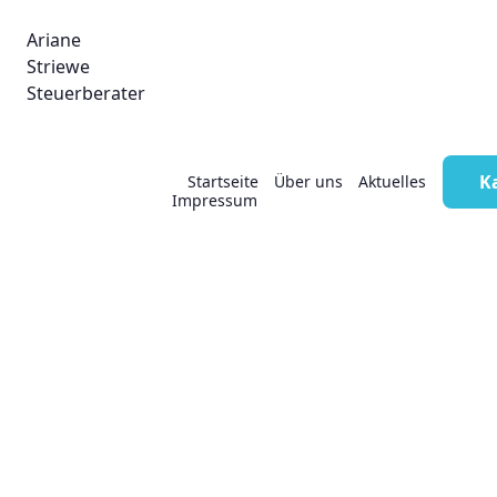
Ariane
Striewe
Steuerberater
Steuertermine August
K
Startseite
Über uns
Aktuelles
Impressum
2025