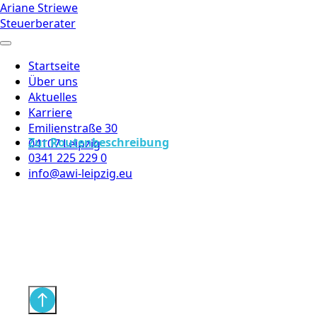
Ariane Striewe
Steuerberater
Startseite
Über uns
Aktuelles
Karriere
Emilienstraße 30
Zur Routenbeschreibung
04107 Leipzig
0341 225 229 0
info@awi-leipzig.eu