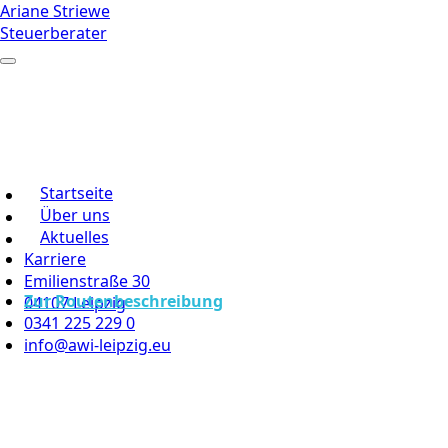
Ariane Striewe
Steuerberater
Startseite
Über uns
Aktuelles
Karriere
Emilienstraße 30
Zur Routenbeschreibung
04107 Leipzig
0341 225 229 0
info@awi-leipzig.eu