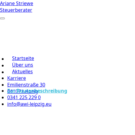
Ariane Striewe
Steuerberater
Startseite
Über uns
Aktuelles
Karriere
Emilienstraße 30
Zur Routenbeschreibung
04107 Leipzig
0341 225 229 0
info@awi-leipzig.eu