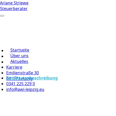
Ariane Striewe
Steuerberater
Startseite
Über uns
Aktuelles
Karriere
Emilienstraße 30
Zur Routenbeschreibung
04107 Leipzig
0341 225 229 0
info@awi-leipzig.eu