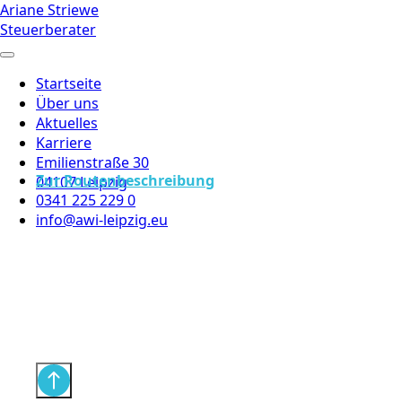
Ariane Striewe
Steuerberater
Startseite
Über uns
Aktuelles
Karriere
Emilienstraße 30
Zur Routenbeschreibung
04107 Leipzig
0341 225 229 0
info@awi-leipzig.eu