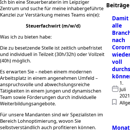
Ich bin eine Steuerberaterin im Leipziger
Beiträge
Zentrum und suche für meine inhabergeführte
Kanzlei zur Verstärkung meines Teams ein(e):
Damit
alle
Steuerfachwirt (m/w/d)
Branc
Was ich zu bieten habe:
nach
Coror
Die zu besetzende Stelle ist zeitlich unbefristet
wiede
und individuell in Teilzeit (30h/32h) oder Vollzeit
(40h) möglich.
voll
durchs
Es erwarten Sie – neben einem modernen
könne
Arbeitsplatz in einem angenehmen Umfeld –
1.
anspruchsvolle und abwechslungsreiche
Juli
Tätigkeiten in einem jungen und dynamischen
2021
Team sowie Förderungen durch individuelle
Allg
Weiterbildungsangebote.
Für unsere Mandanten sind wir Spezialisten im
Bereich Lohnoptimierung, wovon Sie
Monat
selbstverständlich auch profitieren können.