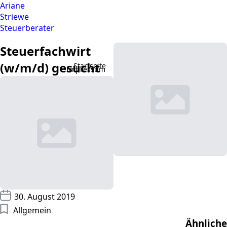
Ariane
Striewe
Steuerberater
Steuerfachwirt
E
(w/m/d) gesucht
Karriere
Startseite
Über uns
Aktuelles
Impressum
0
30. August 2019
Allgemein
Ähnliche