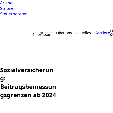
Ariane
Striewe
Steuerberater
E
Karriere
Startseite
Über uns
Aktuelles
Impressum
0
Sozialversicherun
g:
Beitragsbemessun
gsgrenzen ab 2024