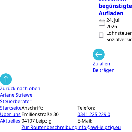
begünstigte
Aufladen
24. Juli
2026
Lohnsteuer 
Sozialvers
Zu allen
Beiträgen
Zurück nach oben
Ariane Striewe
Steuerberater
Startseite
Anschrift:
Telefon:
Über uns
Emilienstraße 30
0341 225 229 0
Aktuelles
04107 Leipzig
E-Mail:
Zur Routen­beschreibung
info@awi-leipzig.eu