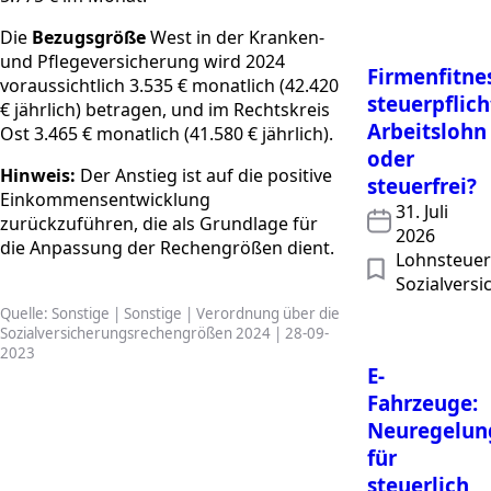
Die
Bezugsgröße
West in der Kranken-
und Pflegeversicherung wird 2024
Firmenfitnes
voraussichtlich 3.535 € monatlich (42.420
steuerpflich
€ jährlich) betragen, und im Rechtskreis
Arbeitslohn
Ost 3.465 € monatlich (41.580 € jährlich).
oder
Hinweis:
Der Anstieg ist auf die positive
steuerfrei?
Einkommensentwicklung
31. Juli
zurückzuführen, die als Grundlage für
2026
die Anpassung der Rechengrößen dient.
Lohnsteuer 
Sozialvers
Quelle: Sonstige | Sonstige | Verordnung über die
Sozialversicherungsrechengrößen 2024 | 28-09-
2023
E-
Fahrzeuge:
Neuregelun
für
steuerlich