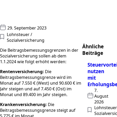
29. September 2023
Lohnsteuer / 
Sozialversicherung
Ähnliche
Die Beitragsbemessungsgrenzen in der
Beiträge
Sozialversicherung sollen ab dem
1.1.2024 wie folgt erhöht werden:
Steuervortei
nutzen
Rentenversicherung:
Die
Beitragsbemessungsgrenze wird im
mit
Monat auf 7.550 € (West) und 90.600 € im
Erholungsbe
Jahr steigen und auf 7.450 € (Ost) im
7.
Monat und 89.400 im Jahr steigen.
August
2026
Krankenversicherung:
Die
Lohnsteuer 
Beitragsbemessungsgrenze steigt auf
Sozialvers
5.775 € im Monat.