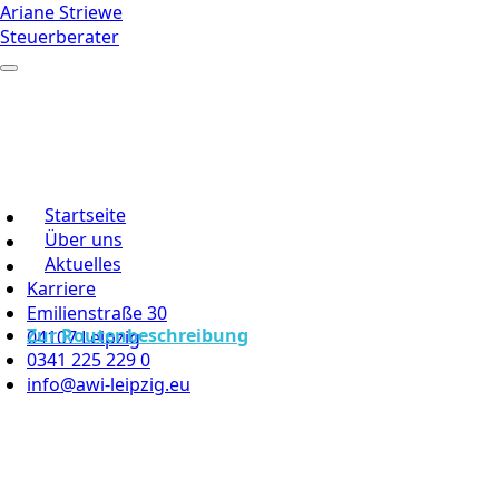
Ariane Striewe
Steuerberater
Startseite
Über uns
Aktuelles
Karriere
Emilienstraße 30
Zur Routenbeschreibung
04107 Leipzig
0341 225 229 0
info@awi-leipzig.eu