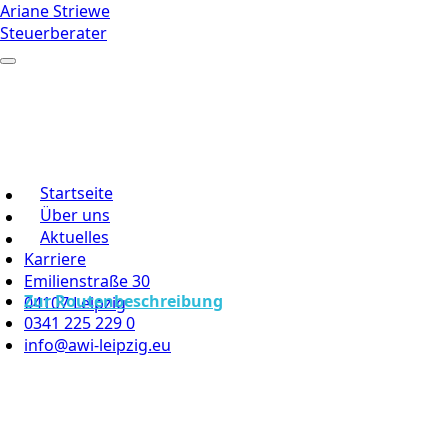
Ariane Striewe
Steuerberater
Startseite
Über uns
Aktuelles
Karriere
Emilienstraße 30
Zur Routenbeschreibung
04107 Leipzig
0341 225 229 0
info@awi-leipzig.eu