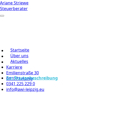
Ariane Striewe
Steuerberater
Startseite
Über uns
Aktuelles
Karriere
Emilienstraße 30
Zur Routenbeschreibung
04107 Leipzig
0341 225 229 0
info@awi-leipzig.eu