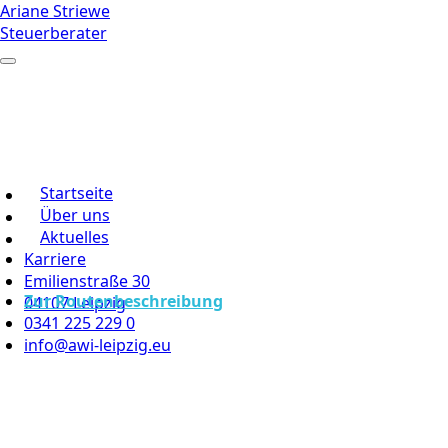
Ariane Striewe
Steuerberater
Startseite
Über uns
Aktuelles
Karriere
Emilienstraße 30
Zur Routenbeschreibung
04107 Leipzig
0341 225 229 0
info@awi-leipzig.eu