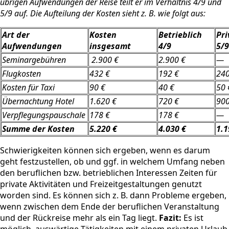
übrigen Aufwendungen der Reise teilt er im Verhältnis 4/9 und
5/9 auf. Die Aufteilung der Kosten sieht z. B. wie folgt aus:
Art der
Kosten
Betrieblich
Pri
Aufwendungen
insgesamt
4/9
5/9
Seminargebühren
2.900 €
2.900 €
—
Flugkosten
432 €
192 €
240
Kosten für Taxi
90 €
40 €
50 
Übernachtung Hotel
1.620 €
720 €
900
Verpflegungspauschale
178 €
178 €
—
Summe der Kosten
5.220 €
4.030 €
1.1
Schwierigkeiten können sich ergeben, wenn es darum
geht festzustellen, ob und ggf. in welchem Umfang neben
den beruflichen bzw. betrieblichen Interessen Zeiten für
private Aktivitäten und Freizeitgestaltungen genutzt
worden sind. Es können sich z. B. dann Probleme ergeben,
wenn zwischen dem Ende der beruflichen Veranstaltung
und der Rückreise mehr als ein Tag liegt.
Fazit:
Es ist
möglich, auswärtige Tätigkeiten mit einem privaten Urlaub