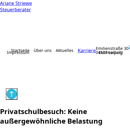
Ariane Striewe
Steuerberater
Emilienstraße 30
Karriere
Startseite
Über uns
Aktuelles
Impressum
04107 Leipzig
Datenschutz
Privatschulbesuch: Keine
außergewöhnliche Belastung