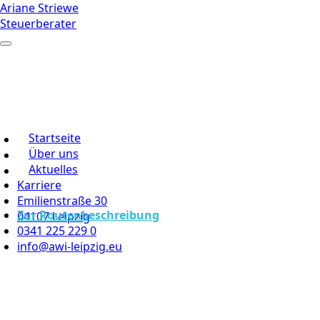
Ariane Striewe
Steuerberater
Startseite
Über uns
Aktuelles
Karriere
Emilienstraße 30
Zur Routenbeschreibung
04107 Leipzig
0341 225 229 0
info@awi-leipzig.eu