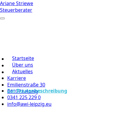
Ariane Striewe
Steuerberater
Startseite
Über uns
Aktuelles
Karriere
Emilienstraße 30
Zur Routenbeschreibung
04107 Leipzig
0341 225 229 0
info@awi-leipzig.eu