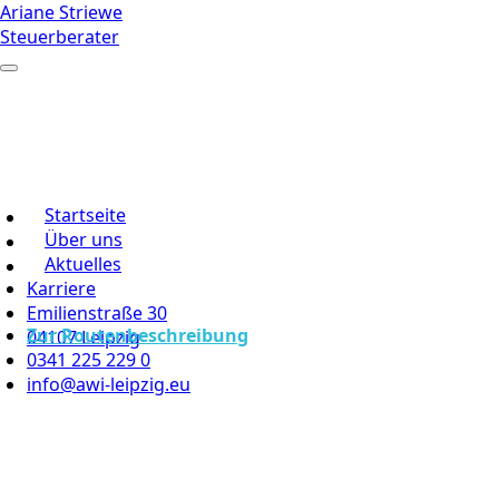
Ariane Striewe
Steuerberater
Startseite
Über uns
Aktuelles
Karriere
Emilienstraße 30
Zur Routenbeschreibung
04107 Leipzig
0341 225 229 0
info@awi-leipzig.eu