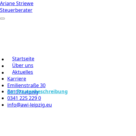
Ariane Striewe
Steuerberater
Startseite
Über uns
Aktuelles
Karriere
Emilienstraße 30
Zur Routenbeschreibung
04107 Leipzig
0341 225 229 0
info@awi-leipzig.eu