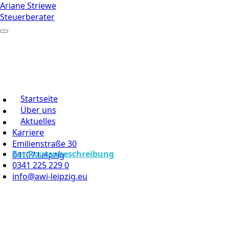
Ariane Striewe
Steuerberater
Startseite
Über uns
Aktuelles
Karriere
Emilienstraße 30
Zur Routenbeschreibung
04107 Leipzig
0341 225 229 0
info@awi-leipzig.eu